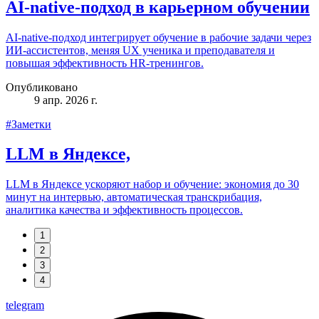
AI-native-подход в карьерном обучении
AI-native‑подход интегрирует обучение в рабочие задачи через
ИИ‑ассистентов, меняя UX ученика и преподавателя и
повышая эффективность HR‑тренингов.
Опубликовано
9 апр. 2026 г.
#Заметки
LLM в Яндексе,
LLM в Яндексе ускоряют набор и обучение: экономия до 30
минут на интервью, автоматическая транскрибация,
аналитика качества и эффективность процессов.
1
2
3
4
telegram