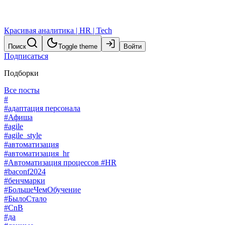
Красивая аналитика | HR | Tech
Поиск
Toggle theme
Войти
Подписаться
Подборки
Все посты
#
#адаптация персонала
#Афиша
#agile
#agile_style
#автоматизация
#автоматизация_hr
#Автоматизация процессов #HR
#baconf2024
#бенчмарки
#БольшеЧемОбучение
#БылоСтало
#CnB
#да