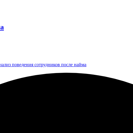
ла
анализ поведения сотрудников после найма