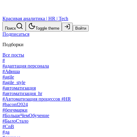
Красивая аналитика | HR | Tech
Поиск
Toggle theme
Войти
Подписаться
Подборки
Все посты
#
#адаптация персонала
#Афиша
#agile
#agile_style
#автоматизация
#автоматизация_hr
#Автоматизация процессов #HR
#baconf2024
#бенчмарки
#БольшеЧемОбучение
#БылоСтало
#CnB
#да