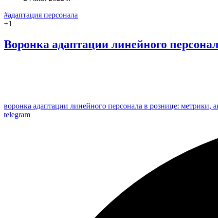
#адаптация персонала
+
1
Воронка адаптации линейного персона
воронка адаптации линейного персонала в рознице: метрики, 
telegram