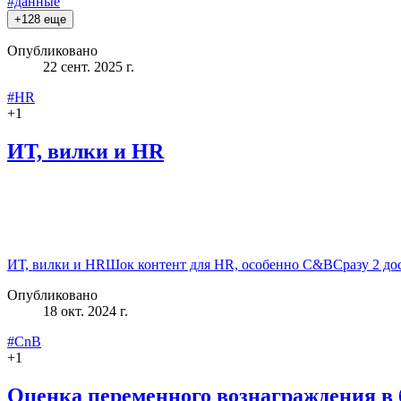
#данные
+
128
еще
Опубликовано
22 сент. 2025 г.
#HR
+
1
ИТ, вилки и HR
ИТ, вилки и HRШок контент для HR, особенно C&BСразу 2 дос
Опубликовано
18 окт. 2024 г.
#CnB
+
1
Оценка переменного вознаграждения в 