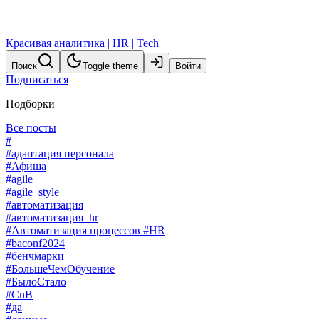
Красивая аналитика | HR | Tech
Поиск
Toggle theme
Войти
Подписаться
Подборки
Все посты
#
#адаптация персонала
#Афиша
#agile
#agile_style
#автоматизация
#автоматизация_hr
#Автоматизация процессов #HR
#baconf2024
#бенчмарки
#БольшеЧемОбучение
#БылоСтало
#CnB
#да